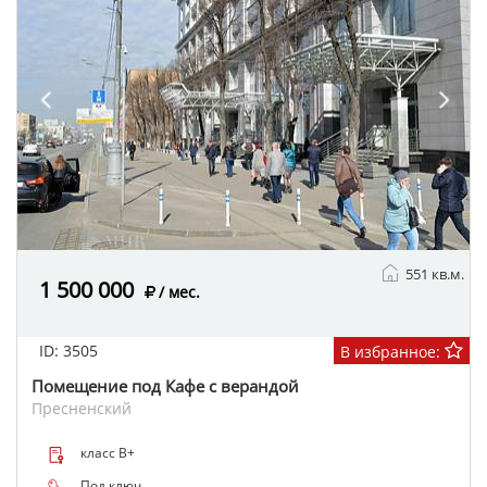
551 кв.м.
1 500 000
/ мес.
ID: 3505
В избранное:
Помещение под Кафе с верандой
Пресненский
класс B+
Под ключ