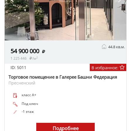
44.8 кв.м.
54 900 000
2
1 225 446
/м
ID: 5011
В избранное:
Торговое помещение в Галерее Башни Федерация
Пресненский
класс A+
Под ключ
-1 этаж
Подробнее