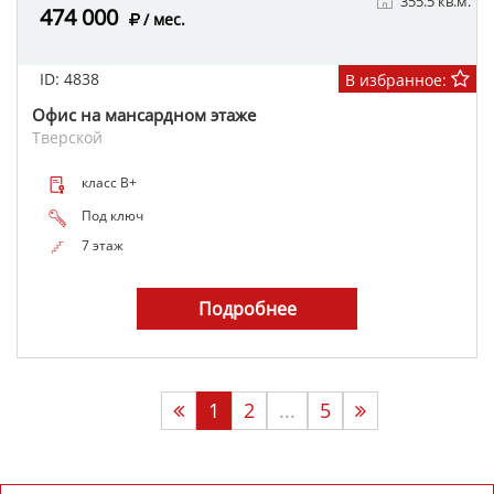
355.5 кв.м.
474 000
/ мес.
ID: 4838
В избранное:
Офис на мансардном этаже
Тверской
класс B+
Под ключ
7 этаж
Подробнее
1
2
...
5