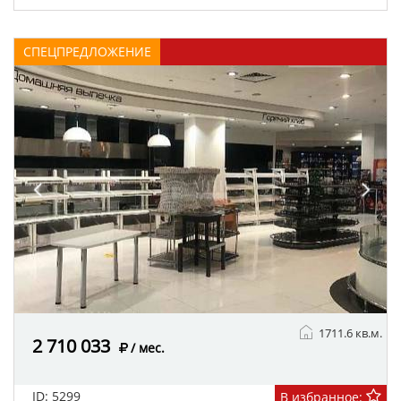
АРЕНДА
СПЕЦПРЕДЛОЖЕНИЕ
1711.6 кв.м.
2 710 033
/ мес.
ID: 5299
В избранное: