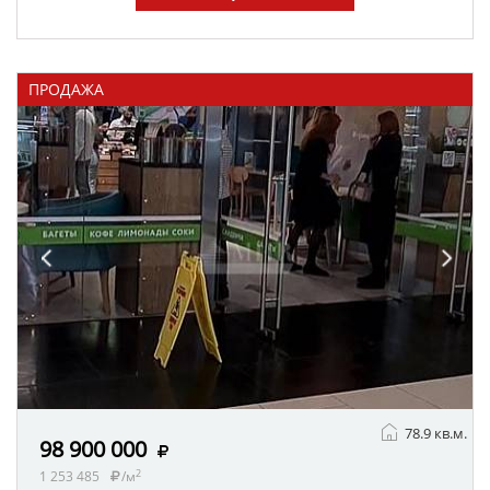
ПРОДАЖА
78.9 кв.м.
98 900 000
2
1 253 485
/м