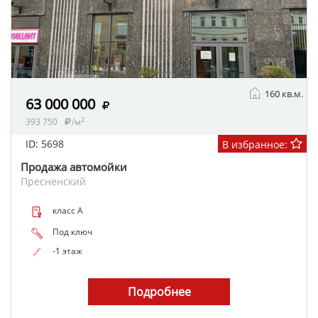
160 кв.м.
63 000 000
2
393 750
/м
ID: 5698
В избранное:
Продажа автомойки
Пресненский
класс A
Под ключ
-1 этаж
Подробнее