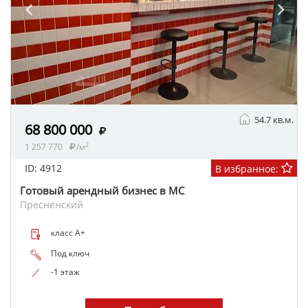
54.7 кв.м.
68 800 000
2
1 257 770
/м
ID: 4912
В избранное:
Готовый арендный бизнес в МС
Пресненский
класс A+
Под ключ
-1 этаж