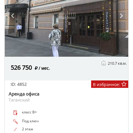
210.7 кв.м.
526 750
/ мес.
ID: 4852
В избранное:
Аренда офиса
Таганский
класс B+
Под ключ
2 этаж