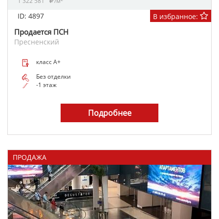
1 322 581
/м
ID: 4897
В избранное:
Продается ПСН
Пресненский
класс A+
Без отделки
-1 этаж
Подробнее
ПРОДАЖА