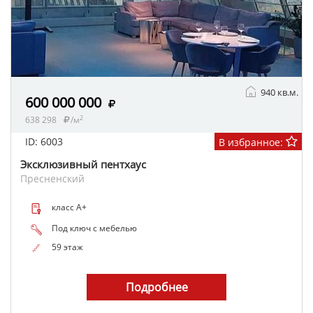
940 кв.м.
600 000 000
2
638 298
/м
ID: 6003
В избранное:
Эксклюзивный пентхаус
Пресненский
класс A+
Под ключ с мебелью
59 этаж
Подробнее