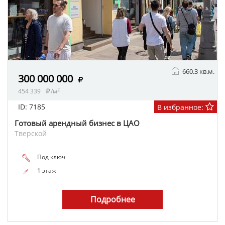
660.3 кв.м.
300 000 000
2
454 339
/м
ID: 7185
В избранное:
Готовый арендный бизнес в ЦАО
Тверской
Под ключ
1 этаж
Подробнее