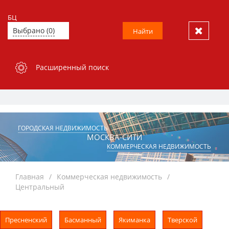
БЦ
Выбрано (0)
Найти
Расширенный поиск
ГОРОДСКАЯ НЕДВИЖИМОСТЬ
МОСКВА-СИТИ
КОММЕРЧЕСКАЯ НЕДВИЖИМОСТЬ
Главная
Коммерческая недвижимость
Центральный
Пресненский
Басманный
Якиманка
Тверской