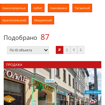
Замоскворечье
Арбат
Хамовники
Таганский
Красносельский
Мещанский
87
Подобрано
ПРОДАЖА