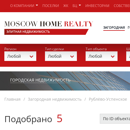
О КОМПАНИИ
ПОСЕЛКИ
ЖК
БЦ
ИНВЕСТОРАМ
СОБСТВ
ЗАГОРОДНАЯ
Г
Регион
Тип сделки
Тип объекта
Ш
ГОРОДСКАЯ НЕДВИЖИМОСТЬ
Главная
Загородная недвижимость
Рублёво-Успенское
5
Подобрано