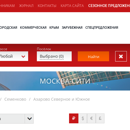
ЕННИКАМ
ЖУРНАЛ
КОНТАКТЫ
КАРТА САЙТА
СЕЗОННОЕ ПРЕДЛОЖЕН
ОРОДСКАЯ
КОММЕРЧЕСКАЯ
КРЫМ
ЗАРУБЕЖНАЯ
СПЕЦПРЕДЛОЖЕНИЯ
оссе
Посёлок
Выбрано (0)
Найти
МОСКВА-СИТИ
Семенково
Азарово Северное и Южное