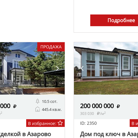
Подробнее
ПРОДАЖА
10.5 сот.
 000
200 000 000
445.4 кв.м.
2
2
м
303 030
/м
ID: 2350
В избранное:
В 
тделкой в Азарово
Дом под ключ в Аза