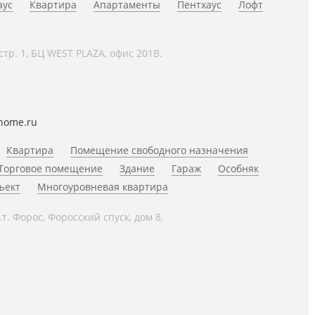
аус
Квартира
Апартаменты
Пентхаус
Лофт
 стр. 1, БЦ WEST PLAZA, офис 201В.
home.ru
Квартира
Помещение свободного назначения
Торговое помещение
Здание
Гараж
Особняк
ъект
Многоуровневая квартира
.т. Форос, Форосский спуск, дом 8.