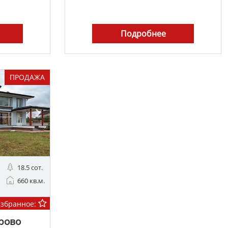
Подробнее
ПРОДАЖА
18.5 сот.
660 кв.м.
избранное:
рово