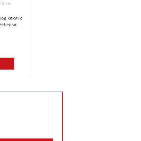
20 км
Под ключ с
мебелью