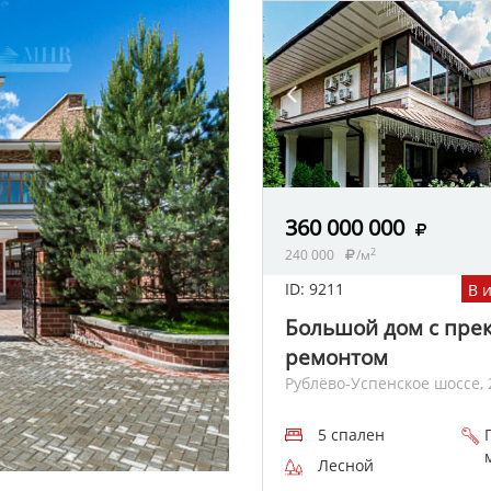
360 000 000
2
240 000
/м
ID: 9211
В 
Большой дом с пре
ремонтом
Рублёво-Успенское шоссе, 
5 спален
Лесной