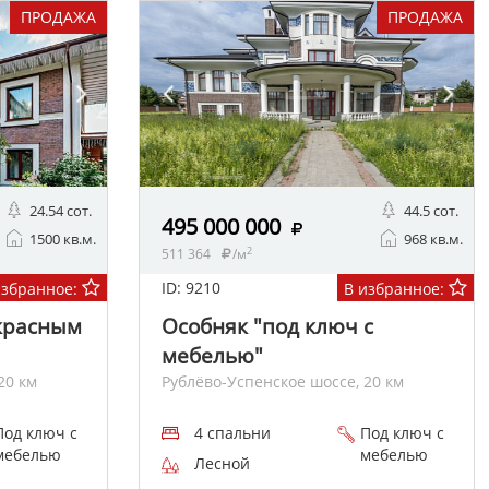
ПРОДАЖА
ПРОДАЖА
24.54 сот.
44.5 сот.
495 000 000
1500 кв.м.
968 кв.м.
2
511 364
/м
ID: 9210
избранное:
В избранное:
красным
Особняк "под ключ с
мебелью"
20 км
Рублёво-Успенское шоссе, 20 км
Под ключ с
4 спальни
Под ключ с
мебелью
мебелью
Лесной