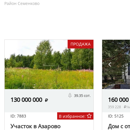
Район Семенково
ПРОДАЖА
39.35 сот.
130 000 000
160 000
359 228
/
ID: 7883
ID: 5125
В избранное:
Участок в Азарово
Дом с о