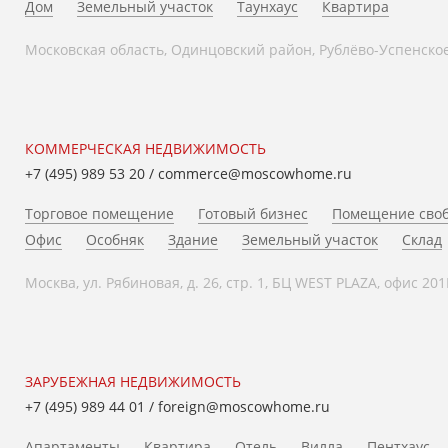
Дом
Земельный участок
Таунхаус
Квартира
Московская область, Одинцовский район, Рублёво-Успенское ш
КОММЕРЧЕСКАЯ НЕДВИЖИМОСТЬ
+7 (495) 989 53 20
/
commerce@moscowhome.ru
Торговое помещение
Готовый бизнес
Помещение своб
Офис
Особняк
Здание
Земельный участок
Склад
Москва, ул. Рябиновая, д. 26, стр. 1, БЦ WEST PLAZA, офис 201
ЗАРУБЕЖНАЯ НЕДВИЖИМОСТЬ
+7 (495) 989 44 01
/
foreign@moscowhome.ru
Апартаменты
Квартира
Отель
Вилла
Пентхаус