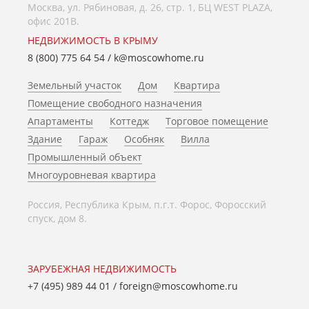
Москва, ул. Рябиновая, д. 26, стр. 1, БЦ WEST PLAZA,
офис 201В.
НЕДВИЖИМОСТЬ В КРЫМУ
8 (800) 775 64 54
/
k@moscowhome.ru
Земельный участок
Дом
Квартира
Помещение свободного назначения
Апартаменты
Коттедж
Торговое помещение
Здание
Гараж
Особняк
Вилла
Промышленный объект
Многоуровневая квартира
Россия, Республика Крым, п.г.т. Форос, Форосский
спуск, дом 8.
ЗАРУБЕЖНАЯ НЕДВИЖИМОСТЬ
+7 (495) 989 44 01
/
foreign@moscowhome.ru