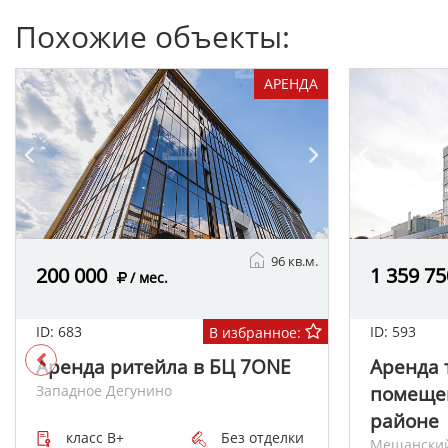
Похожие объекты:
АРЕНДА
96 кв.м.
200 000
1 359 75
/ мес.
ID: 683
ID: 593
В избранное:
Аренда ритейла в БЦ 7ONE
Аренда 
Западное Дегунино
помеще
районе
класс B+
Без отделки
Мещански