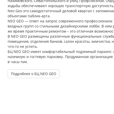
Нахимовского, Севастопольского и улиц Профсоюзной, Обру
ходьбы обеспечивают хорошую транспортную доступность
Neo Geo это самодостаточный деловой квартал с запомин
объектами паблик-арта.
NEO GEO — ответ на запрос современного профессионала: 
входных групп со стильными дизайнерскими лобби. В нем 
же время практичным ремонтом – это отличная возможност
В NEO GEO размещены различные функциональные службы 
помещения, отделения банков, салон красоты, химчистка, но
что-то не успеть.
БЦ NEO GEO имеет комфортабельный подземный паркинг, с
наземную и гостевую парковку. Продуманная организация
в часы пик.
Подробнее о БЦ NEO GEO