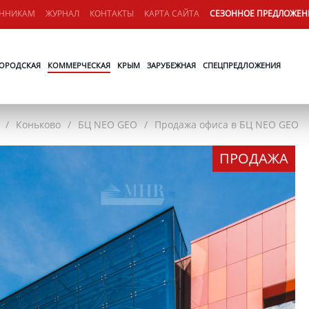
ЕННИКАМ
ЖУРНАЛ
КОНТАКТЫ
КАРТА САЙТА
СЕЗОННОЕ ПРЕДЛОЖЕН
ОРОДСКАЯ
КОММЕРЧЕСКАЯ
КРЫМ
ЗАРУБЕЖНАЯ
СПЕЦПРЕДЛОЖЕНИЯ
Коньково
БЦ NEO GEO
Продажа офиса в БЦ NEO GEO
ПРОДАЖА