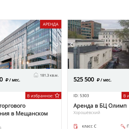
АРЕНДА
181.3 кв.м.
0
525 500
/ мес.
/ мес.
ID: 5303
В избранное:
В 
торгового
Аренда в БЦ Олимп
ния в Мещанском
Хорошёвский
класс C
П
й