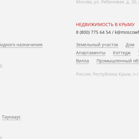
Москва, ул. Рябиновая, д. 26,
НЕДВИЖИМОСТЬ В КРЫМУ
8 (800) 775 64 54
/
k@moscow
одного назначения
Земельный участок
Дом
Апартаменты
Коттедж
Вилла
Промышленный об
В.
Россия, Республика Крым, п.г
Таунхаус
В.