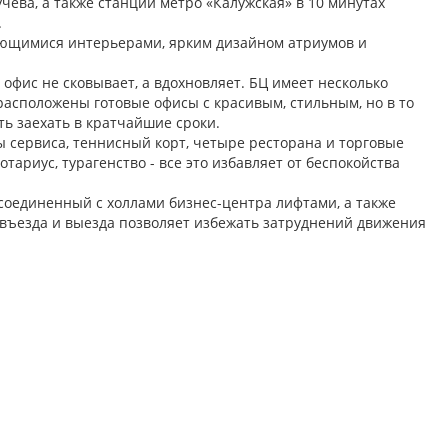
чева, а также станции метро «Калужская» в 10 минутах
.
ающимися интерьерами, ярким дизайном атриумов и
офис не сковывает, а вдохновляет. БЦ имеет несколько
расположены готовые офисы с красивым, стильным, но в то
ь заехать в кратчайшие сроки.
сервиса, теннисный корт, четыре ресторана и торговые
тариус, турагенство - все это избавляет от беспокойства
оединенный с холлами бизнес-центра лифтами, а также
 въезда и выезда позволяет избежать затруднений движения