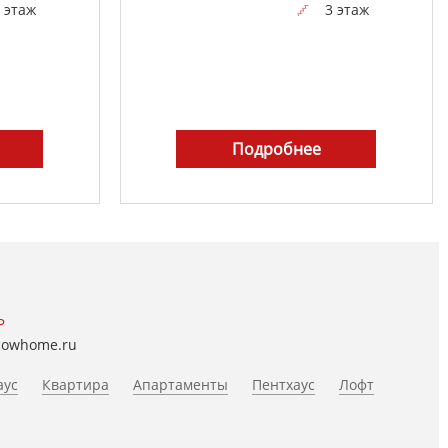
 этаж
3 этаж
Подробнее
Ь
cowhome.ru
аус
Квартира
Апартаменты
Пентхаус
Лофт