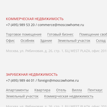
КОММЕРЧЕСКАЯ НЕДВИЖИМОСТЬ
+7 (495) 989 53 20
/
commerce@moscowhome.ru
Торговое помещение
Готовый бизнес
Помещение своб
Офис
Особняк
Здание
Земельный участок
Склад
Москва, ул. Рябиновая, д. 26, стр. 1, БЦ WEST PLAZA, офис 201
ЗАРУБЕЖНАЯ НЕДВИЖИМОСТЬ
+7 (495) 989 44 01
/
foreign@moscowhome.ru
Апартаменты
Квартира
Отель
Вилла
Пентхаус
Земельный участок
Коммерческая недвижимость
Москва, ул. Рябиновая, д. 26, стр. 1, БЦ WEST PLAZA, офис 201