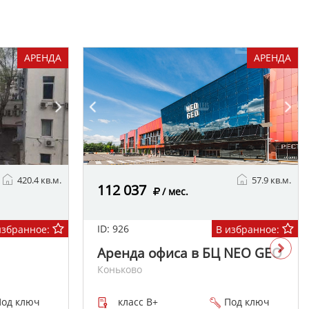
АРЕНДА
АРЕНДА
420.4 кв.м.
57.9 кв.м.
112 037
/ мес.
ID: 926
избранное:
В избранное:
Аренда офиса в БЦ NEO GEO
Коньково
од ключ
класс B+
Под ключ